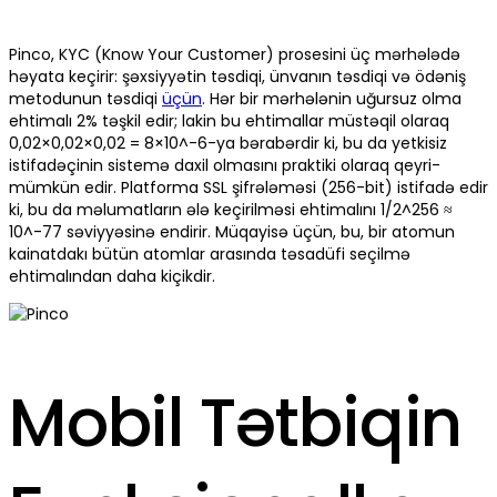
Pinco, KYC (Know Your Customer) prosesini üç mərhələdə
həyata keçirir: şəxsiyyətin təsdiqi, ünvanın təsdiqi və ödəniş
metodunun təsdiqi
üçün
. Hər bir mərhələnin uğursuz olma
ehtimalı 2% təşkil edir; lakin bu ehtimallar müstəqil olaraq
0,02×0,02×0,02 = 8×10^-6-ya bərabərdir ki, bu da yetkisiz
istifadəçinin sistemə daxil olmasını praktiki olaraq qeyri-
mümkün edir. Platforma SSL şifrələməsi (256-bit) istifadə edir
ki, bu da məlumatların ələ keçirilməsi ehtimalını 1/2^256 ≈
10^-77 səviyyəsinə endirir. Müqayisə üçün, bu, bir atomun
kainatdakı bütün atomlar arasında təsadüfi seçilmə
ehtimalından daha kiçikdir.
Mobil Tətbiqin