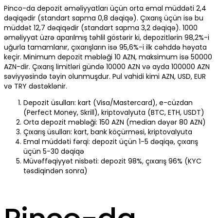
Pinco-da depozit əməliyyatları üçün orta emal müddəti 2,4
dəqiqədir (standart sapma 0,8 dəqiqə). Çıxarış üçün isə bu
müddət 12,7 dəqiqədir (standart sapma 3,2 dəqiqə). 1000
əməliyyat üzrə aparılmış təhlil göstərir ki, depozitlərin 98,2%-i
uğurla tamamlanır, çıxarışların isə 95,6%-i ilk cəhddə həyata
keçir. Minimum depozit məbləği 10 AZN, maksimum isə 50000
AZN-dir. Çıxarış limitləri gündə 10000 AZN və ayda 100000 AZN
səviyyəsində təyin olunmuşdur. Pul vahidi kimi AZN, USD, EUR
və TRY dəstəklənir.
Depozit üsulları: kart (Visa/Mastercard), e-cüzdan
(Perfect Money, Skrill), kriptovalyuta (BTC, ETH, USDT)
Orta depozit məbləği: 150 AZN (median dəyər 80 AZN)
Çıxarış üsulları: kart, bank köçürməsi, kriptovalyuta
Emal müddəti fərqi: depozit üçün 1-5 dəqiqə, çıxarış
üçün 5-30 dəqiqə
Müvəffəqiyyət nisbəti: depozit 98%, çıxarış 96% (KYC
təsdiqindən sonra)