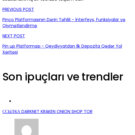
PREVIOUS POST
Pinco Platformasının Dərin Təhlili - İnterfeys, Funksiyalar və
Qiymətləndirmə
NEXT POST
Pin up Platforması - Qeydiyyatdan İlk Depozita Qədər Yol
Xəritəsi
Son ipuçları ve trendler
ССЫЛКА DARKNET KRAKEN ONION SHOP TOR