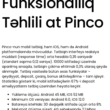
Funksionallıq
Təhlili at Pinco
Pinco-nun mobil tətbiqi, həm iOS, həm də Android
platformalarında mövcuddur. Tətbiqin interfeys reaksiya
müddəti (response time) orta hesabla 0,35 saniyədir
(standart sapma 0,12 saniyə). 10000 istifadəçi üzərində
aparılmış sınaqda, tətbiqin çökmə ehtimalı 0,3% olaraq qeydə
alınmışdır. Tətbiq vasitəsilə bütün əsas funksiyalar –
qeydiyyat, depozit, çıxarış, bonus aktivləşdirmə – tam işləyir.
Statistika göstərir ki, mobil istifadəçilərin 67%-i depozit
əməliyyatlarını tətbiq üzərindən həyata keçirir.
Yükləmə ölçüsü: Android 45 MB, iOS 52 MB
Minimum OS versiyası: Android 6.0, iOS 12.0
Batareya istehlakı: 30 dəqiqəlik istifadə üçün orta 8%
Məlumat ötürmə sürəti: 4G şəbəkəsində 2,1 Mbps