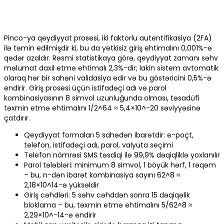
Pinco-ya qeydiyyat prosesi, iki faktorlu autentifikasiya (2FA)
ilə təmin edilmişdir ki, bu da yetkisiz giriş ehtimalını 0,001%-ə
qədər azaldır. Rəsmi statistikaya görə, qeydiyyat zamanı səhv
məlumat daxil etmə ehtimalı 2,3%-dir; lakin sistem avtomatik
olaraq hər bir sahəni validasiya edir və bu göstəricini 0,5%-ə
endirir. Giriş prosesi üçün istifadəçi adı və parol
kombinasiyasının 8 simvol uzunluğunda olması, təsadüfi
təxmin etmə ehtimalını 1/2^64 ≈ 5,4×10^-20 səviyyəsinə
çatdırır.
Qeydiyyat formaları 5 sahədən ibarətdir: e-poçt,
telefon, istifadəçi adı, parol, valyuta seçimi
Telefon nömrəsi SMS təsdiqi ilə 99,9% dəqiqliklə yoxlanılır
Parol tələbləri: minimum 8 simvol, 1 böyük hərf, 1 rəqəm
– bu, n-dən ibarət kombinasiya sayını 62^8 ≈
2,18×10^14-ə yüksəldir
Giriş cəhdləri: 5 səhv cəhddən sonra 15 dəqiqəlik
bloklama – bu, təxmin etmə ehtimalını 5/62^8 ≈
2,29×10^-14-ə endirir