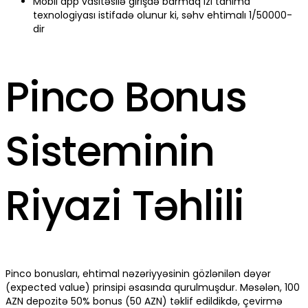
Mobil app vasitəsilə girişdə barmaq izi tanıma
texnologiyası istifadə olunur ki, səhv ehtimalı 1/50000-
dir
Pinco Bonus
Sisteminin
Riyazi Təhlili
Pinco bonusları, ehtimal nəzəriyyəsinin gözlənilən dəyər
(expected value) prinsipi əsasında qurulmuşdur. Məsələn, 100
AZN depozitə 50% bonus (50 AZN) təklif edildikdə, çevirmə