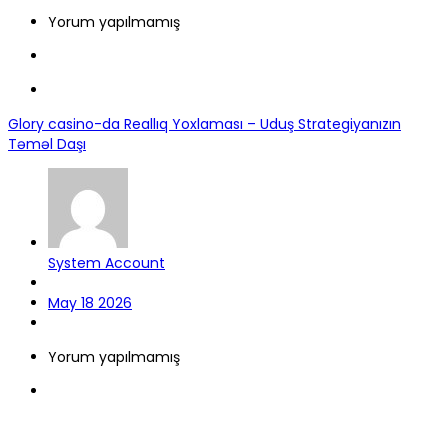
Yorum yapılmamış
Glory casino-da Reallıq Yoxlaması – Uduş Strategiyanızın
Təməl Daşı
System Account
May 18 2026
Yorum yapılmamış