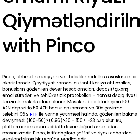
Qiymətləndiril
with Pinco
Pinco, ehtimal nəzəriyyəsi və statistik modellərə əsaslanan bir
ekosistemdir. Qeydiyyat zamanı autentifikasiya ehtimalları,
bonusların gözlənilən dəyər hesablamaları, depozit/çıxarış
emal sürətləri və təhlükəsizlik protokolları – hamısı dəqiq riyazi
tənzimləmələrlə idarə olunur. Məsələn, bir istifadəçinin 100
AZN depozitlə 50 AZN bonus qazanması və 30x çevirmə
tələbini 96%
RTP
ilə yerinə yetirməsi halında, gözlənilən balans
dəyişməsi: (100+50)×(0,96)^30 – 150 ≈ -23 AZN olur. Bu,
platformanın uzunmüddətli davamlılığını təmin edən
mexanizmdir. Pinco, istifadəçilərə şəffaf və riyazi cəhətdən
əsaslandırılmış bir təcrübə təqdim edir.