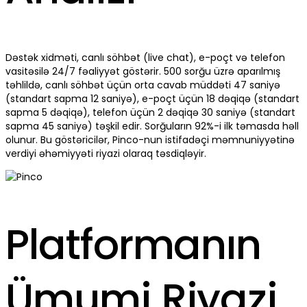
Dəstək xidməti, canlı söhbət (live chat), e-poçt və telefon
vasitəsilə 24/7 fəaliyyət göstərir. 500 sorğu üzrə aparılmış
təhlildə, canlı söhbət üçün orta cavab müddəti 47 saniyə
(standart sapma 12 saniyə), e-poçt üçün 18 dəqiqə (standart
sapma 5 dəqiqə), telefon üçün 2 dəqiqə 30 saniyə (standart
sapma 45 saniyə) təşkil edir. Sorğuların 92%-i ilk təmasda həll
olunur. Bu göstəricilər, Pinco-nun istifadəçi məmnuniyyətinə
verdiyi əhəmiyyəti riyazi olaraq təsdiqləyir.
Platformanın
Ümumi Riyazi