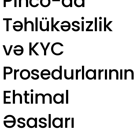
Pinco-da
Təhlükəsizlik
və KYC
Prosedurlarının
Ehtimal
Əsasları