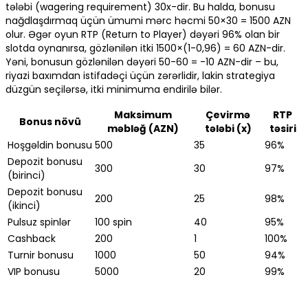
tələbi (wagering requirement) 30x-dir. Bu halda, bonusu
nağdlaşdırmaq üçün ümumi mərc həcmi 50×30 = 1500 AZN
olur. Əgər oyun RTP (Return to Player) dəyəri 96% olan bir
slotda oynanırsa, gözlənilən itki 1500×(1-0,96) = 60 AZN-dir.
Yəni, bonusun gözlənilən dəyəri 50-60 = -10 AZN-dir – bu,
riyazi baxımdan istifadəçi üçün zərərlidir, lakin strategiya
düzgün seçilərsə, itki minimuma endirilə bilər.
Maksimum
Çevirmə
RTP
Bonus növü
məbləğ (AZN)
tələbi (x)
təsiri
Hoşgəldin bonusu
500
35
96%
Depozit bonusu
300
30
97%
(birinci)
Depozit bonusu
200
25
98%
(ikinci)
Pulsuz spinlər
100 spin
40
95%
Cashback
200
1
100%
Turnir bonusu
1000
50
94%
VIP bonusu
5000
20
99%